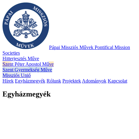
Pápai Missziós Művek
Pontifical Mission
Societies
Hitterjesztés Műve
Szent Péter Apostol Műve
Szent Gyermekség Műve
Missziós Unió
Hírek
Egyházmegyék
Rólunk
Projektek
Adományok
Kapcsolat
Egyházmegyék