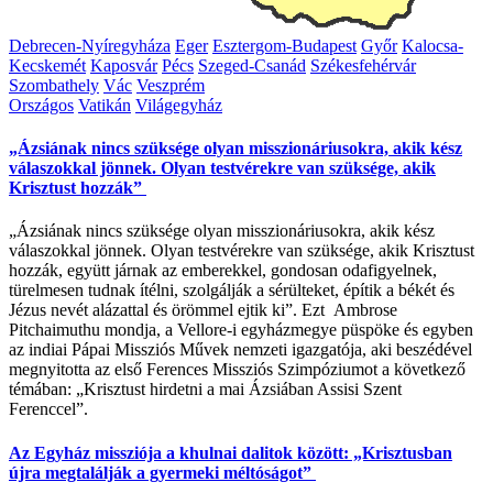
Debrecen-Nyíregyháza
Eger
Esztergom-Budapest
Győr
Kalocsa-
Kecskemét
Kaposvár
Pécs
Szeged-Csanád
Székesfehérvár
Szombathely
Vác
Veszprém
Országos
Vatikán
Világegyház
„Ázsiának nincs szüksége olyan misszionáriusokra, akik kész
válaszokkal jönnek. Olyan testvérekre van szüksége, akik
Krisztust hozzák”
„Ázsiának nincs szüksége olyan misszionáriusokra, akik kész
válaszokkal jönnek. Olyan testvérekre van szüksége, akik Krisztust
hozzák, együtt járnak az emberekkel, gondosan odafigyelnek,
türelmesen tudnak ítélni, szolgálják a sérülteket, építik a békét és
Jézus nevét alázattal és örömmel ejtik ki”. Ezt Ambrose
Pitchaimuthu mondja, a Vellore-i egyházmegye püspöke és egyben
az indiai Pápai Missziós Művek nemzeti igazgatója, aki beszédével
megnyitotta az első Ferences Missziós Szimpóziumot a következő
témában: „Krisztust hirdetni a mai Ázsiában Assisi Szent
Ferenccel”.
Az Egyház missziója a khulnai dalitok között: „Krisztusban
újra megtalálják a gyermeki méltóságot”