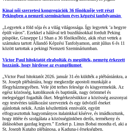
Kínai női szerzetesi kongregációk 36 főnöknője vett részt
Pekingben a nemzeti szeminárium éves képzési tanfolyamán
„Legyetek a föld sója és a világ világossága. Így legyetek ’a hegyre
épült város”. Ezekkel a hálával teli buzdításokkal fordult Peking
püspöke, Giuseppe Li Shan a 36 főnöknőhöz, akik részt vettek a
számukra tartott Állandó Képzési Tanfolyamon, amit július 6 és 11
között tartottak a pekingi Nemzeti Szemináriumban.
Victor Paul hitoktatót elrabolták és megölték, nemrég érkezett
hozzánk, hogy hirdesse az evangéliumot
„Victor Paul hitoktatót 2026. január 31-én küldték a plébániánkra, a
St. Joseph plébániára, hogy megkezdje apostoli munkáját a
főegyházmegyében. Vele jött terhes felesége és kisgyermekük. Az
egész közösség, katolikusok és baptisták, nagy örömmel és
melegséggel fogadták őket. Megérkezésükkor a közösség asszonyai
egy testvéries találkozást szerveztek és egy üdvözlő éneket
ajánlottak nekik. Aztán készítettünk ennivalót, együtt
elfogyasztottuk hagyományos italainkkal kísérve, és imádkoztunk,
hogy ittléte és szolgálata a közösségünkben derűs, termékeny és
áldásokban gazdag legyen.” Ezeket p. Linus Bobai mondta el, aki a
St. Joseph Kutaho plébánosa, a Kaduna-i érsekségben.