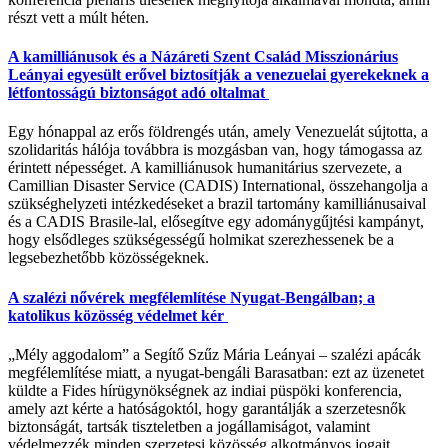
részt vett a múlt héten.
A kamilliánusok és a Názáreti Szent Család Misszionárius
Leányai egyesült erővel biztosítják a venezuelai gyerekeknek a
létfontosságú biztonságot adó oltalmat
Egy hónappal az erős földrengés után, amely Venezuelát sújtotta, a
szolidaritás hálója továbbra is mozgásban van, hogy támogassa az
érintett népességet. A kamilliánusok humanitárius szervezete, a
Camillian Disaster Service (CADIS) International, összehangolja a
szükséghelyzeti intézkedéseket a brazil tartomány kamilliánusaival
és a CADIS Brasile-lal, elősegítve egy adománygűjtési kampányt,
hogy elsődleges szükségességű holmikat szerezhessenek be a
legsebezhetőbb közösségeknek.
A szalézi nővérek megfélemlítése Nyugat-Bengálban; a
katolikus közösség védelmet kér
„Mély aggodalom” a Segítő Szűz Mária Leányai – szalézi apácák
megfélemlítése miatt, a nyugat-bengáli Barasatban: ezt az üzenetet
küldte a Fides hírügynökségnek az indiai püspöki konferencia,
amely azt kérte a hatóságoktól, hogy garantálják a szerzetesnők
biztonságát, tartsák tiszteletben a jogállamiságot, valamint
védelmezzék minden szerzetesi közösség alkotmányos jogait.