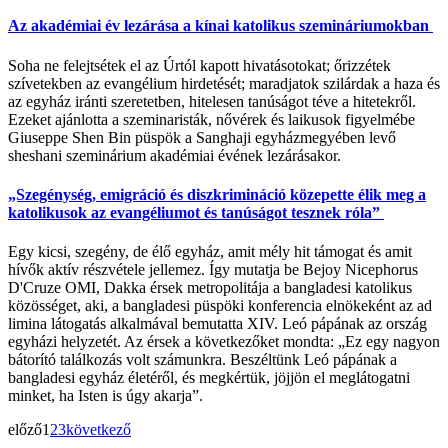
Az akadémiai év lezárása a kínai katolikus szemináriumokban
Soha ne felejtsétek el az Úrtól kapott hivatásotokat; őrizzétek
szívetekben az evangélium hirdetését; maradjatok szilárdak a haza és
az egyház iránti szeretetben, hitelesen tanúságot téve a hitetekről.
Ezeket ajánlotta a szeminaristák, nővérek és laikusok figyelmébe
Giuseppe Shen Bin püspök a Sanghaji egyházmegyében levő
sheshani szeminárium akadémiai évének lezárásakor.
„Szegénység, emigráció és diszkrimináció közepette élik meg a
katolikusok az evangéliumot és tanúságot tesznek róla”
Egy kicsi, szegény, de élő egyház, amit mély hit támogat és amit
hívők aktív részvétele jellemez. Így mutatja be Bejoy Nicephorus
D'Cruze OMI, Dakka érsek metropolitája a bangladesi katolikus
közösséget, aki, a bangladesi püspöki konferencia elnökeként az ad
limina látogatás alkalmával bemutatta XIV. Leó pápának az ország
egyházi helyzetét. Az érsek a következőket mondta: „Ez egy nagyon
bátorító találkozás volt számunkra. Beszéltünk Leó pápának a
bangladesi egyház életéről, és megkértük, jöjjön el meglátogatni
minket, ha Isten is úgy akarja”.
előző
1
2
3
következő