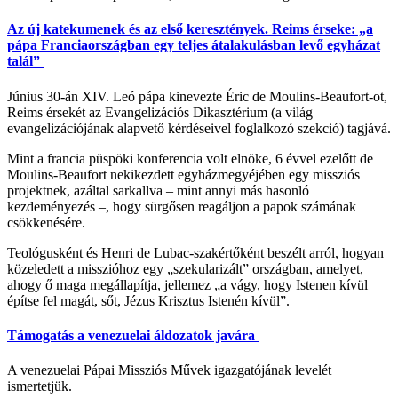
Az új katekumenek és az első keresztények. Reims érseke: „a
pápa Franciaországban egy teljes átalakulásban levő egyházat
talál”
Június 30-án XIV. Leó pápa kinevezte Éric de Moulins-Beaufort-ot,
Reims érsekét az Evangelizációs Dikasztérium (a világ
evangelizációjának alapvető kérdéseivel foglalkozó szekció) tagjává.
Mint a francia püspöki konferencia volt elnöke, 6 évvel ezelőtt de
Moulins-Beaufort nekikezdett egyházmegyéjében egy missziós
projektnek, azáltal sarkallva – mint annyi más hasonló
kezdeményezés –, hogy sürgősen reagáljon a papok számának
csökkenésére.
Teológusként és Henri de Lubac-szakértőként beszélt arról, hogyan
közeledett a misszióhoz egy „szekularizált” országban, amelyet,
ahogy ő maga megállapítja, jellemez „a vágy, hogy Istenen kívül
építse fel magát, sőt, Jézus Krisztus Istenén kívül”.
Támogatás a venezuelai áldozatok javára
A venezuelai Pápai Missziós Művek igazgatójának levelét
ismertetjük.