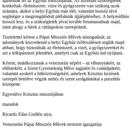
ajánlották fel az Egyház missziójának. Az azonnali szükségletek
konkrétak: élelmiszerre, vízre és gyógyszerre van szükség azok
számára, akiket a helyi Egyház már elér, valamint hosszú távú
segítségre a megrongálódott plébániák újjáépítéséhez. A helyreállítás
hosszú lesz, és a szükségletek jóval tovább fennmaradnak majd,
mint ahogy a hírek a címlapokon szerepelnek.
Tisztelettel kérem a Pápai Missziós Művek támogatását, az
adományok közvetlenül a helyi Egyház erőfeszítéseit segítik majd
abban, hogy biztosítsák az élelmiszert, a vizet, a gyógyszereket és
azt a lelkipásztori jelenlétet, amelyet csak az Egyház tud nyújtani.
Kérem, imádkozzanak a venezuelai népért – az elhunytakért, az
eltűntekért, a Szent Gyermekség Műve tagjaiért és családjaikért,
valamint azokért a hitközösségekért, amelyek Krisztus kezének
szerepét betöltve végzik nehéz és szent szolgálatukat a pusztítás
közepette.
Egyesülve Krisztus missziójában
maradok
Ricardo Elías Guillén atya,
Venezuelai Pápai Missziós Művek nemzeti igazgatója