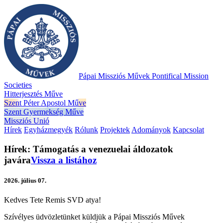
Pápai Missziós Művek
Pontifical Mission
Societies
Hitterjesztés Műve
Szent Péter Apostol Műve
Szent Gyermekség Műve
Missziós Unió
Hírek
Egyházmegyék
Rólunk
Projektek
Adományok
Kapcsolat
Hírek: Támogatás a venezuelai áldozatok
javára
Vissza a listához
2026. július 07.
Kedves Tete Remis SVD atya!
Szívélyes üdvözletünket küldjük a Pápai Missziós Művek