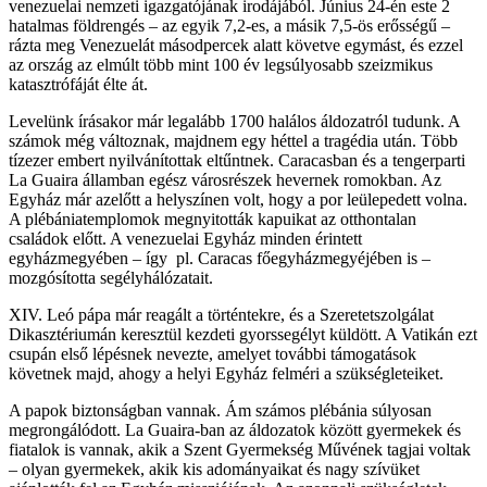
venezuelai nemzeti igazgatójának irodájából. Június 24-én este 2
hatalmas földrengés – az egyik 7,2-es, a másik 7,5-ös erősségű –
rázta meg Venezuelát másodpercek alatt követve egymást, és ezzel
az ország az elmúlt több mint 100 év legsúlyosabb szeizmikus
katasztrófáját élte át.
Levelünk írásakor már legalább 1700 halálos áldozatról tudunk. A
számok még változnak, majdnem egy héttel a tragédia után. Több
tízezer embert nyilvánítottak eltűntnek. Caracasban és a tengerparti
La Guaira államban egész városrészek hevernek romokban. Az
Egyház már azelőtt a helyszínen volt, hogy a por leülepedett volna.
A plébániatemplomok megnyitották kapuikat az otthontalan
családok előtt. A venezuelai Egyház minden érintett
egyházmegyében – így pl. Caracas főegyházmegyéjében is –
mozgósította segélyhálózatait.
XIV. Leó pápa már reagált a történtekre, és a Szeretetszolgálat
Dikasztériumán keresztül kezdeti gyorssegélyt küldött. A Vatikán ezt
csupán első lépésnek nevezte, amelyet további támogatások
követnek majd, ahogy a helyi Egyház felméri a szükségleteiket.
A papok biztonságban vannak. Ám számos plébánia súlyosan
megrongálódott. La Guaira-ban az áldozatok között gyermekek és
fiatalok is vannak, akik a Szent Gyermekség Művének tagjai voltak
– olyan gyermekek, akik kis adományaikat és nagy szívüket