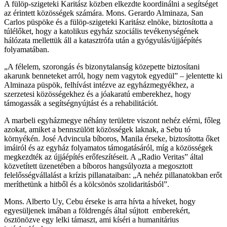
A fülöp-szigeteki Karitász közben elkezdte koordinálni a segítséget
az érintett közösségek számára. Mons. Gerardo Alminaza, San
Carlos püspöke és a fülöp-szigeteki Karitász elnöke, biztosította a
túlélőket, hogy a katolikus egyház szociális tevékenységének
hálózata mellettük áll a katasztrófa után a gyógyulás/újjáépítés
folyamatában.
„A félelem, szorongás és bizonytalanság közepette biztosítani
akarunk benneteket arról, hogy nem vagytok egyedül” – jelentette ki
Alminaza püspök, felhívást intézve az egyházmegyékhez, a
szerzetesi közösségekhez és a jóakaratú emberekhez, hogy
támogassák a segítségnyújtást és a rehabilitációt.
A marbeli egyházmegye néhány területre viszont nehéz elérni, főleg
azokat, amiket a bennszülött közösségek laknak, a Sebu tó
környékén. José Advincula bíboros, Manila érseke, biztosította őket
imáiról és az egyház folyamatos támogatásáról, míg a közösségek
megkezdték az újjáépítés erőfeszítéseit. A „Radio Veritas” által
közvetített üzenetében a bíboros hangsúlyozta a megosztott
felelősségvállalást a krízis pillanataiban: „A nehéz pillanatokban erőt
meríthetünk a hitből és a kölcsönös szolidaritásból”.
Mons. Alberto Uy, Cebu érseke is arra hívta a híveket, hogy
egyesüljenek imában a földrengés által sújtott emberekért,
ösztönözve egy lelki támaszt, ami kíséri a humanitárius