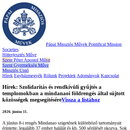
Pápai Missziós Művek
Pontifical Mission
Societies
Hitterjesztés Műve
Szent Péter Apostol Műve
Szent Gyermekség Műve
Missziós Unió
Hírek
Egyházmegyék
Rólunk
Projektek
Adományok
Kapcsolat
Hírek: Szolidaritás és rendkívüli gyűjtés a
templomokban a mindanaoi földrengés által sújtott
közösségek megsegítésére
Vissza a listához
2026. június 11.
A június 8-i rengés Mindanao szigetének különböző tartományait
érintette, legalább 37 ember halálát és kb. 500 sérülését okozva. Sok