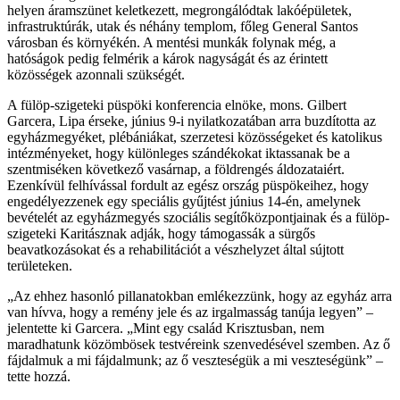
helyen áramszünet keletkezett, megrongálódtak lakóépületek,
infrastruktúrák, utak és néhány templom, főleg General Santos
városban és környékén. A mentési munkák folynak még, a
hatóságok pedig felmérik a károk nagyságát és az érintett
közösségek azonnali szükségét.
A fülöp-szigeteki püspöki konferencia elnöke, mons. Gilbert
Garcera, Lipa érseke, június 9-i nyilatkozatában arra buzdította az
egyházmegyéket, plébániákat, szerzetesi közösségeket és katolikus
intézményeket, hogy különleges szándékokat iktassanak be a
szentmiséken következő vasárnap, a földrengés áldozataiért.
Ezenkívül felhívással fordult az egész ország püspökeihez, hogy
engedélyezzenek egy speciális gyűjtést június 14-én, amelynek
bevételét az egyházmegyés szociális segítőközpontjainak és a fülöp-
szigeteki Karitásznak adják, hogy támogassák a sürgős
beavatkozásokat és a rehabilitációt a vészhelyzet által sújtott
területeken.
„Az ehhez hasonló pillanatokban emlékezzünk, hogy az egyház arra
van hívva, hogy a remény jele és az irgalmasság tanúja legyen” –
jelentette ki Garcera. „Mint egy család Krisztusban, nem
maradhatunk közömbösek testvéreink szenvedésével szemben. Az ő
fájdalmuk a mi fájdalmunk; az ő veszteségük a mi veszteségünk” –
tette hozzá.