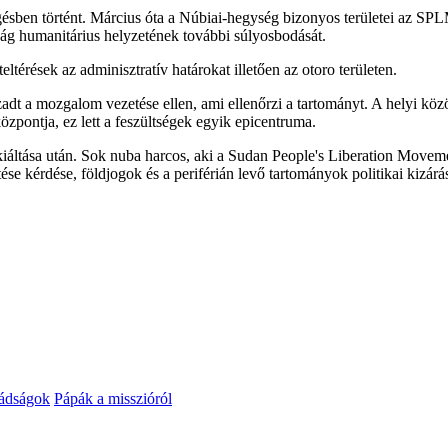
gésben történt. Március óta a Núbiai-hegység bizonyos területei az SP
sság humanitárius helyzetének további súlyosbodását.
eltérések az adminisztratív határokat illetően az otoro területen.
dt a mozgalom vezetése ellen, ami ellenőrzi a tartományt. A helyi köz
özpontja, ez lett a feszültségek egyik epicentruma.
tása után. Sok nuba harcos, aki a Sudan People's Liberation Movement
se kérdése, földjogok és a periférián levő tartományok politikai kizárás
mádságok
Pápák a misszióról