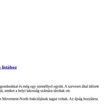
a listához
zgondnokkal és még egy személlyel együtt. A szevezet által idézett
t, amiket a helyi lakosság számára tároltak ott.
n Movement-North frakciójának tagjai voltak. Az újság hozzátesz