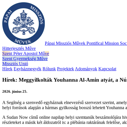
Pápai Missziós Művek
Pontifical Mission Soci
Hitterjesztés Műve
Szent Péter Apostol Műve
Szent Gyermekség Műve
Missziós Unió
Hírek
Egyházmegyék
Rólunk
Projektek
Adományok
Kapcsolat
Hírek: Meggyilkolták Youhanna Al-Amin atyát, a Nú
2026. június 25.
A Segítség a szenvedő egyháznak elnevezésű szervezet szerint, amely el
helyi források alapján a hármas gyilkosság bosszú lehetett Youhanna at
A Sudan Now című online napilap helyi szemtanúk beszámolójára hivat
részleteket a másik két áldozatról is: a plébánia raktárának felelőse,