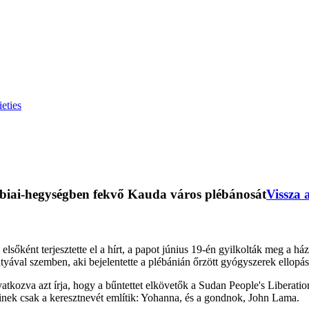
eties
biai-hegységben fekvő Kauda város plébánosát
Vissza 
sőként terjesztette el a hírt, a papot június 19-én gyilkolták meg a há
yával szemben, aki bejelentette a plébánián őrzött gyógyszerek ellopásá
kozva azt írja, hogy a bűntettet elkövetők a Sudan People's Liberatio
 akinek csak a keresztnevét említik: Yohanna, és a gondnok, John Lama.