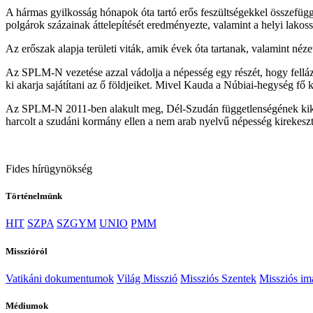
A hármas gyilkosság hónapok óta tartó erős feszültségekkel összefüg
polgárok százainak áttelepítését eredményezte, valamint a helyi lako
Az erőszak alapja területi viták, amik évek óta tartanak, valamint nézet
Az SPLM-N vezetése azzal vádolja a népesség egy részét, hogy felláza
ki akarja sajátítani az ő földjeiket. Mivel Kauda a Núbiai-hegység fő k
Az SPLM-N 2011-ben alakult meg, Dél-Szudán függetlenségének kikiál
harcolt a szudáni kormány ellen a nem arab nyelvű népesség kirekeszté
Fides hírügynökség
Történelmünk
HIT
SZPA
SZGYM
UNIO
PMM
Misszióról
Vatikáni dokumentumok
Világ Misszió
Missziós Szentek
Missziós i
Médiumok