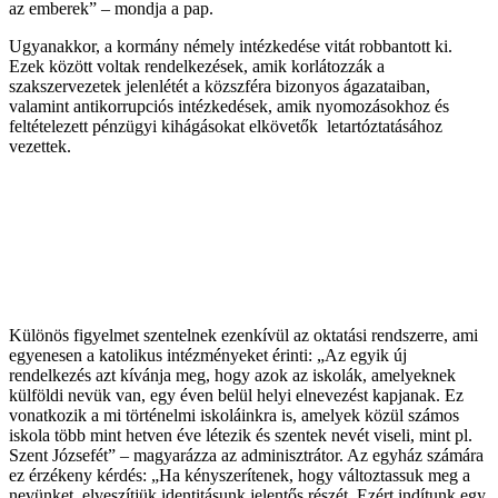
az emberek” – mondja a pap.
Ugyanakkor, a kormány némely intézkedése vitát robbantott ki.
Ezek között voltak rendelkezések, amik korlátozzák a
szakszervezetek jelenlétét a közszféra bizonyos ágazataiban,
valamint antikorrupciós intézkedések, amik nyomozásokhoz és
feltételezett pénzügyi kihágásokat elkövetők letartóztatásához
vezettek.
Különös figyelmet szentelnek ezenkívül az oktatási rendszerre, ami
egyenesen a katolikus intézményeket érinti: „Az egyik új
rendelkezés azt kívánja meg, hogy azok az iskolák, amelyeknek
külföldi nevük van, egy éven belül helyi elnevezést kapjanak. Ez
vonatkozik a mi történelmi iskoláinkra is, amelyek közül számos
iskola több mint hetven éve létezik és szentek nevét viseli, mint pl.
Szent Józsefét” – magyarázza az adminisztrátor. Az egyház számára
ez érzékeny kérdés: „Ha kényszerítenek, hogy változtassuk meg a
nevünket, elveszítjük identitásunk jelentős részét. Ezért indítunk egy