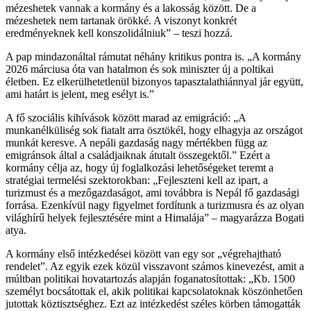
mézeshetek vannak a kormány és a lakosság között. De a
mézeshetek nem tartanak örökké. A viszonyt konkrét
eredményeknek kell konszolidálniuk” – teszi hozzá.
A pap mindazonáltal rámutat néhány kritikus pontra is. „A kormány
2026 márciusa óta van hatalmon és sok miniszter új a poltikai
életben. Ez elkerülhetetlenül bizonyos tapasztalathiánnyal jár együtt,
ami határt is jelent, meg esélyt is.”
A fő szociális kihívások között marad az emigráció: „A
munkanélküliség sok fiatalt arra ösztökél, hogy elhagyja az országot
munkát keresve. A nepáli gazdaság nagy mértékben függ az
emigránsok által a családjaiknak átutalt összegektől.” Ezért a
kormány célja az, hogy új foglalkozási lehetőségeket teremt a
stratégiai termelési szektorokban: „Fejleszteni kell az ipart, a
turizmust és a mezőgazdaságot, ami továbbra is Nepál fő gazdasági
forrása. Ezenkívül nagy figyelmet fordítunk a turizmusra és az olyan
világhírű helyek fejlesztésére mint a Himalája” – magyarázza Bogati
atya.
A kormány első intézkedései között van egy sor „végrehajtható
rendelet”. Az egyik ezek közül visszavont számos kinevezést, amit a
múltban politikai hovatartozás alapján foganatosítottak: „Kb. 1500
személyt bocsátottak el, akik politikai kapcsolatoknak köszönhetően
jutottak köztisztséghez. Ezt az intézkedést széles körben támogatták