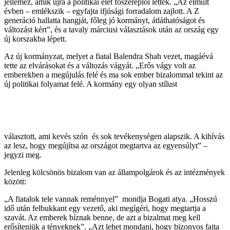
jellemez, amik újra a politikai élet főszereplői lettek. „Az elmúlt
évben – emlékszik – egyfajta ifjúsági forradalom zajlott. A Z
generáció hallatta hangját, főleg jó kormányt, átláthatóságot és
változást kért”, és a tavaly márciusi választások után az ország egy
új korszakba lépett.
Az új kormányzat, melyet a fiatal Balendra Shah vezet, magáévá
tette az elvárásokat és a változás vágyát. „Erős vágy volt az
emberekben a megújulás felé és ma sok ember bizalommal tekint az
új politikai folyamat felé. A kormány egy olyan stílust
választott, ami kevés szón és sok tevékenységen alapszik. A kihívás
az lesz, hogy megújítsa az országot megtartva az egyensúlyt” –
jegyzi meg.
Jelenleg kölcsönös bizalom van az állampolgárok és az intézmények
között:
„A fiatalok tele vannak reménnyel” mondja Bogati atya. „Hosszú
idő után felbukkant egy vezető, aki megígéri, hogy megtartja a
szavát. Az emberek bíznak benne, de azt a bizalmat meg kell
erősíteniük a tényeknek”. „Azt lehet mondani, hogy bizonyos fajta