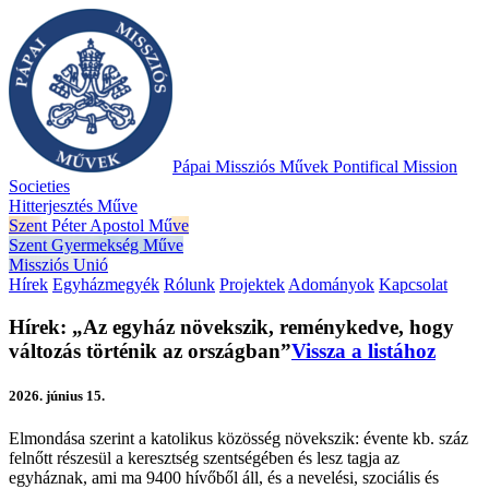
Pápai Missziós Művek
Pontifical Mission
Societies
Hitterjesztés Műve
Szent Péter Apostol Műve
Szent Gyermekség Műve
Missziós Unió
Hírek
Egyházmegyék
Rólunk
Projektek
Adományok
Kapcsolat
Hírek: „Az egyház növekszik, reménykedve, hogy
változás történik az országban”
Vissza a listához
2026. június 15.
Elmondása szerint a katolikus közösség növekszik: évente kb. száz
felnőtt részesül a keresztség szentségében és lesz tagja az
egyháznak, ami ma 9400 hívőből áll, és a nevelési, szociális és