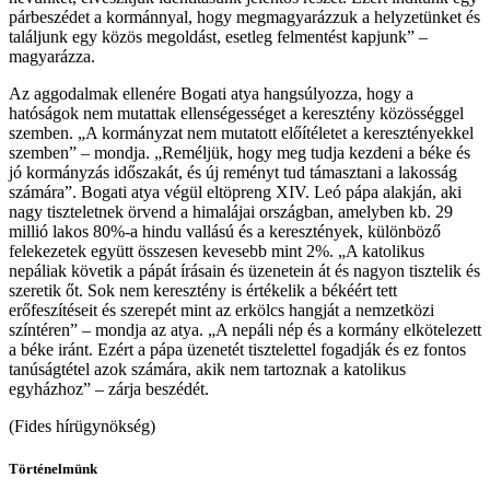
párbeszédet a kormánnyal, hogy megmagyarázzuk a helyzetünket és
találjunk egy közös megoldást, esetleg felmentést kapjunk” –
magyarázza.
Az aggodalmak ellenére Bogati atya hangsúlyozza, hogy a
hatóságok nem mutattak ellenségességet a keresztény közösséggel
szemben. „A kormányzat nem mutatott előítéletet a keresztényekkel
szemben” – mondja. „Reméljük, hogy meg tudja kezdeni a béke és
jó kormányzás időszakát, és új reményt tud támasztani a lakosság
számára”. Bogati atya végül eltöpreng XIV. Leó pápa alakján, aki
nagy tiszteletnek örvend a himalájai országban, amelyben kb. 29
millió lakos 80%-a hindu vallású és a keresztények, különböző
felekezetek együtt összesen kevesebb mint 2%. „A katolikus
nepáliak követik a pápát írásain és üzenetein át és nagyon tisztelik és
szeretik őt. Sok nem keresztény is értékelik a békéért tett
erőfeszítéseit és szerepét mint az erkölcs hangját a nemzetközi
színtéren” – mondja az atya. „A nepáli nép és a kormány elkötelezett
a béke iránt. Ezért a pápa üzenetét tisztelettel fogadják és ez fontos
tanúságtétel azok számára, akik nem tartoznak a katolikus
egyházhoz” – zárja beszédét.
(Fides hírügynökség)
Történelmünk