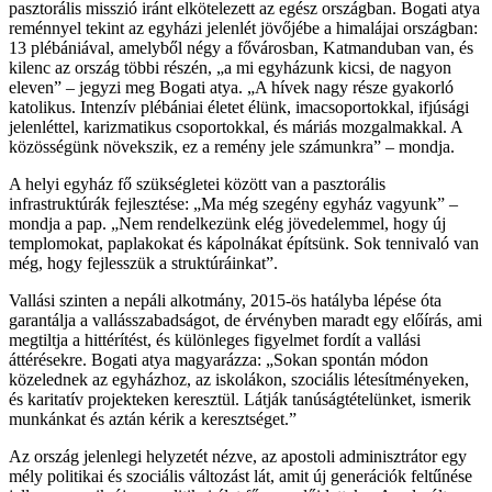
pasztorális misszió iránt elkötelezett az egész országban. Bogati atya
reménnyel tekint az egyházi jelenlét jövőjébe a himalájai országban:
13 plébániával, amelyből négy a fővárosban, Katmanduban van, és
kilenc az ország többi részén, „a mi egyházunk kicsi, de nagyon
eleven” – jegyzi meg Bogati atya. „A hívek nagy része gyakorló
katolikus. Intenzív plébániai életet élünk, imacsoportokkal, ifjúsági
jelenléttel, karizmatikus csoportokkal, és máriás mozgalmakkal. A
közösségünk növekszik, ez a remény jele számunkra” – mondja.
A helyi egyház fő szükségletei között van a pasztorális
infrastruktúrák fejlesztése: „Ma még szegény egyház vagyunk” –
mondja a pap. „Nem rendelkezünk elég jövedelemmel, hogy új
templomokat, paplakokat és kápolnákat építsünk. Sok tennivaló van
még, hogy fejlesszük a struktúráinkat”.
Vallási szinten a nepáli alkotmány, 2015-ös hatályba lépése óta
garantálja a vallásszabadságot, de érvényben maradt egy előírás, ami
megtiltja a hittérítést, és különleges figyelmet fordít a vallási
áttérésekre. Bogati atya magyarázza: „Sokan spontán módon
közelednek az egyházhoz, az iskolákon, szociális létesítményeken,
és karitatív projekteken keresztül. Látják tanúságtételünket, ismerik
munkánkat és aztán kérik a keresztséget.”
Az ország jelenlegi helyzetét nézve, az apostoli adminisztrátor egy
mély politikai és szociális változást lát, amit új generációk feltűnése